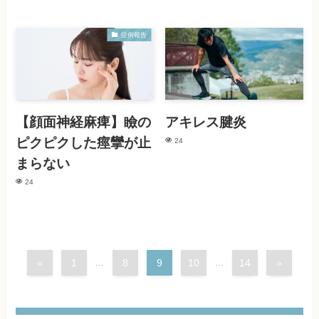
症例報告
【顔面神経麻痺】瞼の
アキレス腱炎
ピクピクした痙攣が止
24
まらない
24
«
1
...
8
9
10
...
14
»