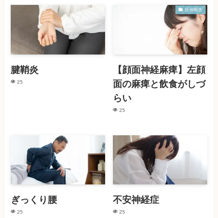
症例報告
腱鞘炎
【顔面神経麻痺】左顔
面の麻痺と飲食がしづ
25
らい
25
ぎっくり腰
不安神経症
25
25