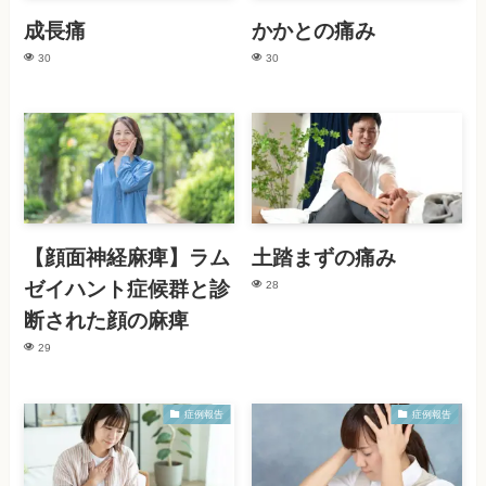
成長痛
かかとの痛み
30
30
【顔面神経麻痺】ラム
土踏まずの痛み
ゼイハント症候群と診
28
断された顔の麻痺
29
症例報告
症例報告