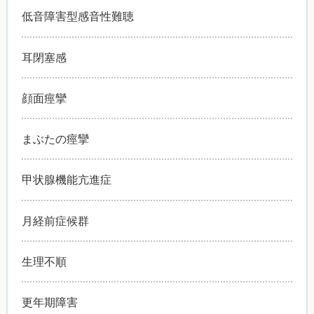
低音障害型感音性難聴
耳閉塞感
顔面痙攣
まぶたの痙攣
甲状腺機能亢進症
月経前症候群
生理不順
更年期障害