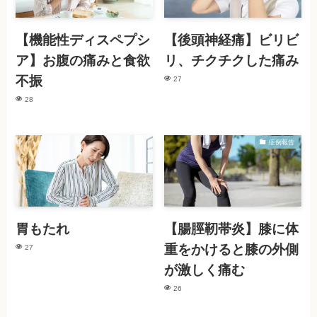
【機能性ディスペプシ
【後頭神経痛】ビリビ
ア】お腹の痛みと食欲
リ、チクチクした痛み
不振
27
28
症例報告
胃もたれ
【腸脛靭帯炎】膝に体
重をかけると膝の外側
27
が激しく痛む
26