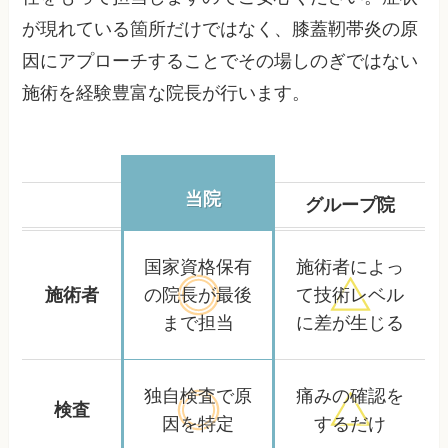
が現れている箇所だけではなく、膝蓋靭帯炎の原
因にアプローチすることでその場しのぎではない
施術を経験豊富な院長が行います。
当院
グループ院
国家資格保有
施術者によっ
施術者
の院長が
最後
て
技術レベル
まで担当
に差が生じる
独自検査で
原
痛みの確認を
検査
因を特定
するだけ