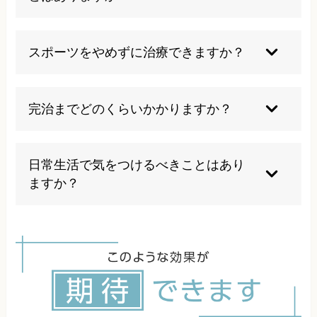
しょう。
痛みがあるときに無理に運動をしたり、我流のス
トレッチや不適切なアイシングなどは避けましょ
スポーツをやめずに治療できますか？
う。自己判断せず、専門家の指導の元でリハビリ
を行いましょう。
スポーツの種類や痛みの強さによって方針が変わ
りますが、痛みが強い場合は一時的に運動を控え
完治までどのくらいかかりますか？
ることが重要です。専門家の指導で徐々に再開を
めざしましょう。
個人差が大きいですが、軽症なら数週間、重症や
繰り返す場合は数ヶ月かかることもあります。継
日常生活で気をつけるべきことはあり
続したケアとリハビリが早期改善のカギです。
ますか？
膝に負担をかける行動（長時間の歩行・階段昇
降・無理な運動）を控え、正しいフォームと適度
なストレッチを意識しましょう。