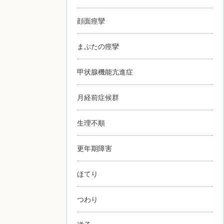
顔面痙攣
まぶたの痙攣
甲状腺機能亢進症
月経前症候群
生理不順
更年期障害
ほてり
つわり