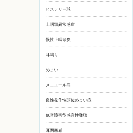
ヒステリー球
上咽頭異常感症
慢性上咽頭炎
耳鳴り
めまい
メニエール病
良性発作性頭位めまい症
低音障害型感音性難聴
耳閉塞感