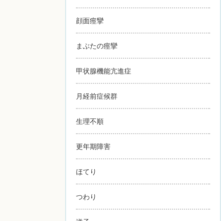
顔面痙攣
まぶたの痙攣
甲状腺機能亢進症
月経前症候群
生理不順
更年期障害
ほてり
つわり