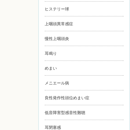
ヒステリー球
上咽頭異常感症
慢性上咽頭炎
耳鳴り
めまい
メニエール病
良性発作性頭位めまい症
低音障害型感音性難聴
耳閉塞感