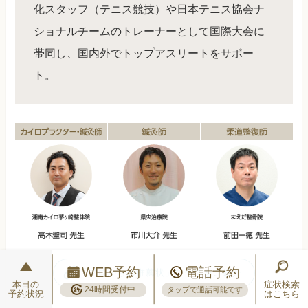
化スタッフ（テニス競技）や日本テニス協会ナ
ショナルチームのトレーナーとして国際大会に
帯同し、国内外でトップアスリートをサポー
ト。
WEB予約
電話予約
「プロからの推薦状」で全文をご紹介
本日の
症状検索
24時間受付中
タップで通話可能です
予約状況
はこちら