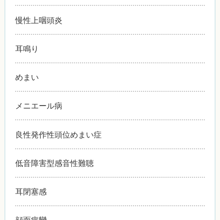
慢性上咽頭炎
耳鳴り
めまい
メニエール病
良性発作性頭位めまい症
低音障害型感音性難聴
耳閉塞感