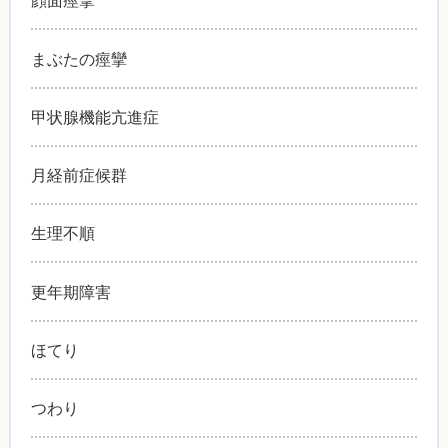
顔面痙攣
まぶたの痙攣
甲状腺機能亢進症
月経前症候群
生理不順
更年期障害
ほてり
つわり