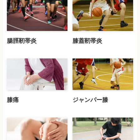
腸脛靭帯炎
膝蓋靭帯炎
膝痛
ジャンパー膝