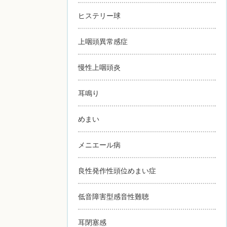
ヒステリー球
上咽頭異常感症
慢性上咽頭炎
耳鳴り
めまい
メニエール病
良性発作性頭位めまい症
低音障害型感音性難聴
耳閉塞感