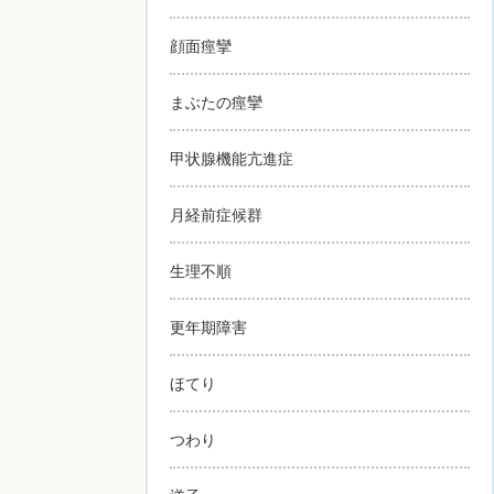
顔面痙攣
まぶたの痙攣
甲状腺機能亢進症
月経前症候群
生理不順
更年期障害
ほてり
つわり