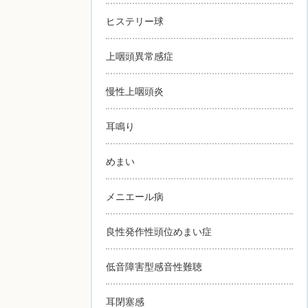
ヒステリー球
上咽頭異常感症
慢性上咽頭炎
耳鳴り
めまい
メニエール病
良性発作性頭位めまい症
低音障害型感音性難聴
耳閉塞感