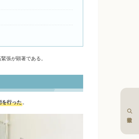
筋緊張が顕著である。
術を行った
。