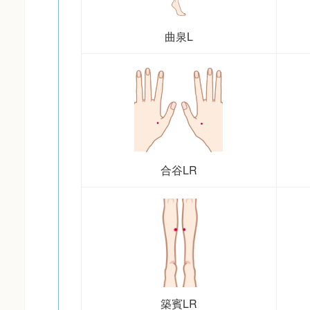
曲泉L
合谷LR
築賓LR