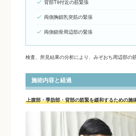
背部T9付近の筋緊張
両側胸鎖乳突筋の緊張
両側鎖骨周辺部の緊張
検査、所見結果の分析により、みぞおち周辺部の
施術内容と経過
上腹部・季肋部・背部の筋緊を緩和するための施