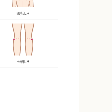
四括LR
玉竧LR