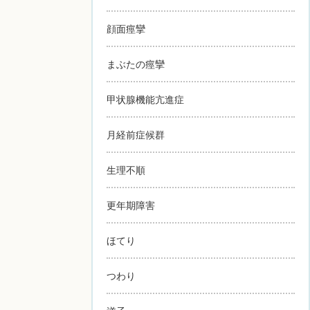
顔面痙攣
まぶたの痙攣
甲状腺機能亢進症
月経前症候群
生理不順
更年期障害
ほてり
つわり