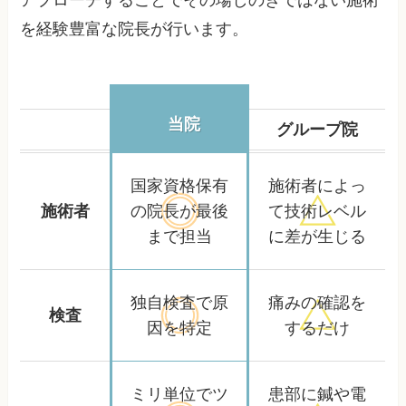
を経験豊富な院長が行います。
当院
グループ院
国家資格保有
施術者によっ
施術者
の院長が
最後
て
技術レベル
まで担当
に差が生じる
独自検査で
原
痛みの確認を
検査
因を特定
するだけ
ミリ単位でツ
患部に鍼や電