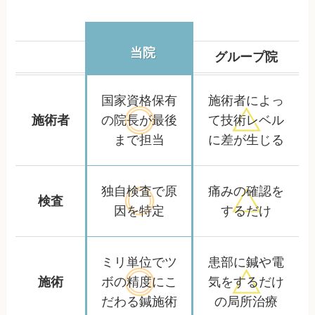
当院
グループ院
国家資格保有
施術者によっ
施術者
の院長が
最後
て
技術レベル
まで担当
に差が生じる
独自検査で
原
痛みの確認を
検査
因を特定
するだけ
ミリ単位でツ
患部に鍼や電
施術
ボの精度に
こ
気をするだけ
だわる鍼施術
の局所治療