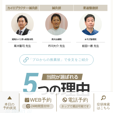
「プロからの推薦状」で全文をご紹介
WEB予約
電話予約
本日の
症状検索
24時間受付中
タップで通話可能です
予約状況
はこちら