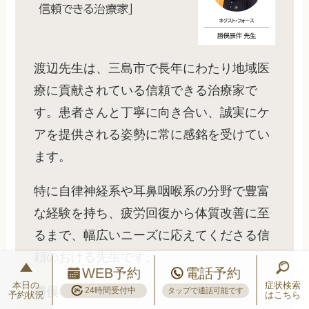
渡辺先生は、三島市で長年にわたり地域医
療に貢献されている信頼できる治療家で
す。患者さんと丁寧に向き合い、誠実にケ
アを提供される姿勢に常に感銘を受けてい
ます。
特に自律神経系や耳鼻咽喉系の分野で豊富
な経験を持ち、疲労回復から体質改善に至
るまで、幅広いニーズに応えてくださる信
頼のおける先生です。
WEB予約
電話予約
本日の
症状検索
勝俣 辰伴 先生
24時間受付中
タップで通話可能です
予約状況
はこちら