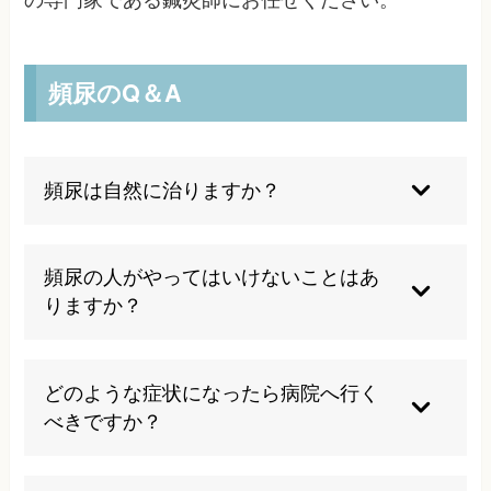
の専門家である鍼灸師にお任せください。
頻尿のQ＆A
頻尿は自然に治りますか？
一時的な水分やカフェインのとり過ぎが原因な
ら、生活を整えることで落ち着く場合もあります
頻尿の人がやってはいけないことはあ
が、数か月～年単位で続く頻尿は、膀胱や前立
りますか？
腺、自律神経のバランスなど複数の要因が絡むこ
とが多くいため、医療機関を受診しましょう。
極端に水分を我慢したり、トイレを必要以上に我
慢し過ぎることは避けましょう。また、就寝直前
どのような症状になったら病院へ行く
の多量飲水や、カフェイン、アルコールのとり過
べきですか？
ぎは頻尿や夜間頻尿を悪化させるため控えましょ
う。
以前より明らかに増えたり、日常生活に支障や不