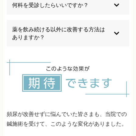
安があると感じたら、一つの目安です。日中に1
何科を受診したらいいですか？
～2時間おき、夜間に2回以上起きる状態が続く場
合や、痛み、血尿、発熱などを伴う場合は、早め
男性女性ともに、まずは泌尿器科が基本となりま
の受診をおすすめします。
す。女性で骨盤臓器脱などが疑われる場合は婦人
薬を飲み続ける以外に改善する方法は
科が関わることもあります。内科疾患が背景にあ
ありますか？
るケースもあるため、最初にかかりつけ医に相談
し、必要に応じて専門科へ紹介してもらう方法も
生活指導や骨盤底筋トレーニングに加え、鍼灸で
良いでしょう。
骨盤周りや下腹部、自律神経に関わるツボを整え
ていくことで、膀胱の緊張を和らげ、尿意のコン
トロールをしやすくなることが可能です。薬だけ
では変わりにくい体質面へアプローチしていきま
す。
頻尿が改善せずに悩んでいた皆さまも、当院での
鍼施術を受けて、このような変化がありました。