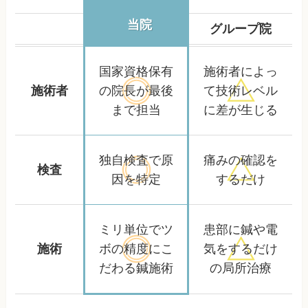
当院
グループ院
国家資格保有
施術者によっ
施術者
の院長が
最後
て
技術レベル
まで担当
に差が生じる
独自検査で
原
痛みの確認を
検査
因を特定
するだけ
ミリ単位でツ
患部に鍼や電
施術
ボの精度に
こ
気をするだけ
だわる鍼施術
の局所治療