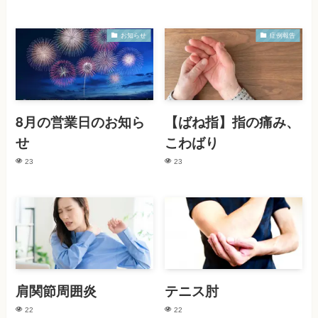
お知らせ
症例報告
8月の営業日のお知ら
【ばね指】指の痛み、
せ
こわばり
23
23
肩関節周囲炎
テニス肘
22
22