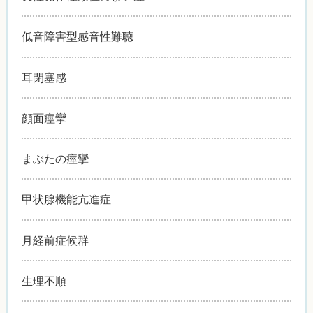
低音障害型感音性難聴
耳閉塞感
顔面痙攣
まぶたの痙攣
甲状腺機能亢進症
月経前症候群
生理不順