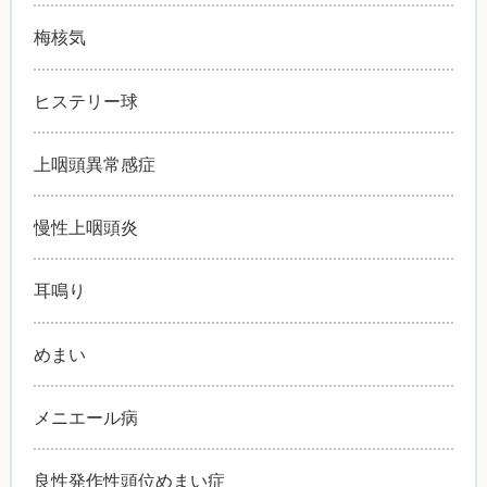
梅核気
ヒステリー球
上咽頭異常感症
慢性上咽頭炎
耳鳴り
めまい
メニエール病
良性発作性頭位めまい症