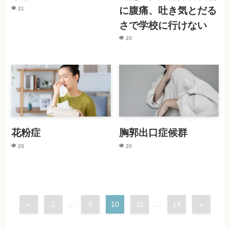
に腹痛、吐き気とだる
21
さで学校に行けない
20
花粉症
胸郭出口症候群
20
20
«
1
...
9
10
11
...
14
»