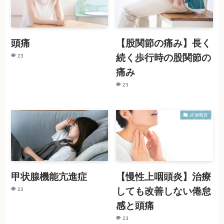
頭痛
【股関節の痛み】長く
続く歩行時の股関節の
23
痛み
23
症例報告
甲状腺機能亢進症
【慢性上咽頭炎】治療
しても改善しない倦怠
23
感と頭痛
23