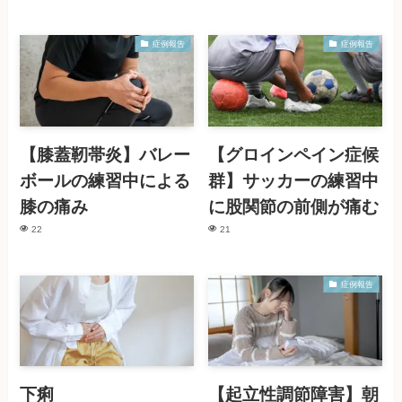
症例報告
症例報告
【膝蓋靭帯炎】バレー
【グロインペイン症候
ボールの練習中による
群】サッカーの練習中
膝の痛み
に股関節の前側が痛む
22
21
症例報告
下痢
【起立性調節障害】朝