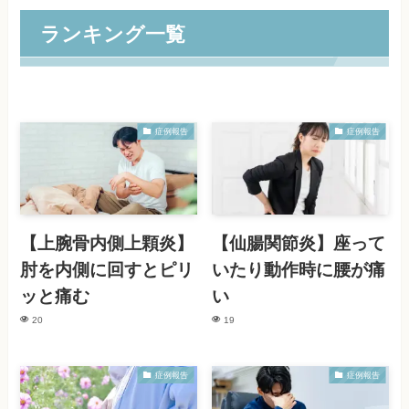
ランキング一覧
症例報告
症例報告
【上腕骨内側上顆炎】
【仙腸関節炎】座って
肘を内側に回すとピリ
いたり動作時に腰が痛
ッと痛む
い
20
19
症例報告
症例報告