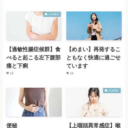
症例報告
【過敏性腸症候群】食
【めまい】再発するこ
べると起こる左下腹部
ともなく快適に過ごせ
痛と下痢
ています
19
19
症例報告
便秘
【上咽頭異常感症】喉