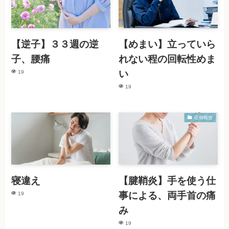
【逆子】３３週の逆
【めまい】立っていら
子、腰痛
れない程の回転性めま
い
19
19
症例報告
寝違え
【腱鞘炎】手を使う仕
事による、両手首の痛
19
み
19