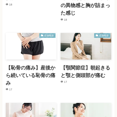
の異物感と胸が詰まっ
18
た感じ
18
症例報告
症例報告
【恥骨の痛み】産後か
【顎関節症】朝起きる
ら続いている恥骨の痛
と顎と側頭部が痛む
み
17
17