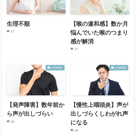
生理不順
【喉の違和感】数か月
悩んでいた喉のつまり
17
感が解消
17
症例報告
症例報告
【発声障害】数年前か
【慢性上咽頭炎】声が
ら声が出しづらい
出しづらくしわがれ声
になる
16
16