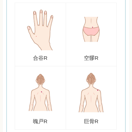
合谷R
空髎R
魄戸R
巨骨R