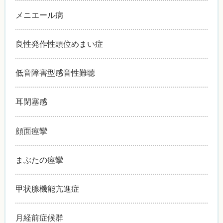
メニエール病
良性発作性頭位めまい症
低音障害型感音性難聴
耳閉塞感
顔面痙攣
まぶたの痙攣
甲状腺機能亢進症
月経前症候群