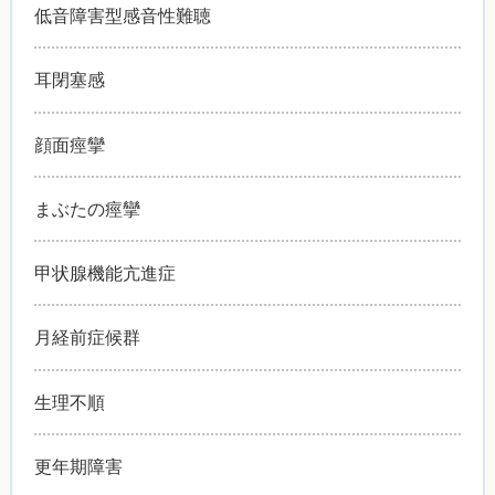
低音障害型感音性難聴
耳閉塞感
顔面痙攣
まぶたの痙攣
甲状腺機能亢進症
月経前症候群
生理不順
更年期障害