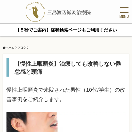
MENU
【５秒でご案内】症状検索ページもご利用ください
ホーム
ブログ
【慢性上咽頭炎】治療しても改善しない倦
怠感と頭痛
慢性上咽頭炎で来院された男性（10代/学生）の改
善事例をご紹介します。