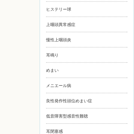
ヒステリー球
上咽頭異常感症
慢性上咽頭炎
耳鳴り
めまい
メニエール病
良性発作性頭位めまい症
低音障害型感音性難聴
耳閉塞感