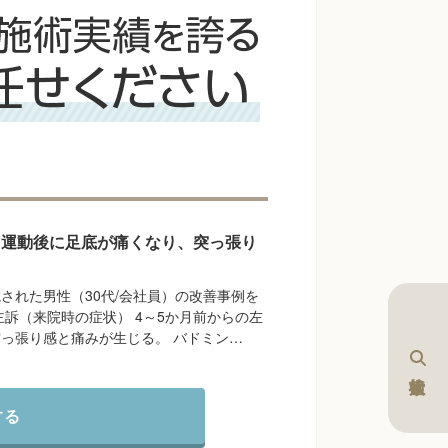
】運動後に足底が痛くなり、突っ張り
された男性（30代/会社員）の改善事例を
主訴（来院時の症状） 4～5か月前からの左
っ張り感と痛みが生じる。 バドミン…
する