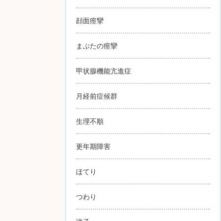
顔面痙攣
まぶたの痙攣
甲状腺機能亢進症
月経前症候群
生理不順
更年期障害
ほてり
つわり