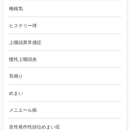
梅核気
ヒステリー球
上咽頭異常感症
慢性上咽頭炎
耳鳴り
めまい
メニエール病
良性発作性頭位めまい症