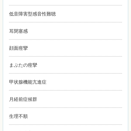
低音障害型感音性難聴
耳閉塞感
顔面痙攣
まぶたの痙攣
甲状腺機能亢進症
月経前症候群
生理不順