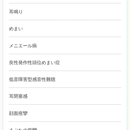
耳鳴り
めまい
メニエール病
良性発作性頭位めまい症
低音障害型感音性難聴
耳閉塞感
顔面痙攣
まぶたの痙攣