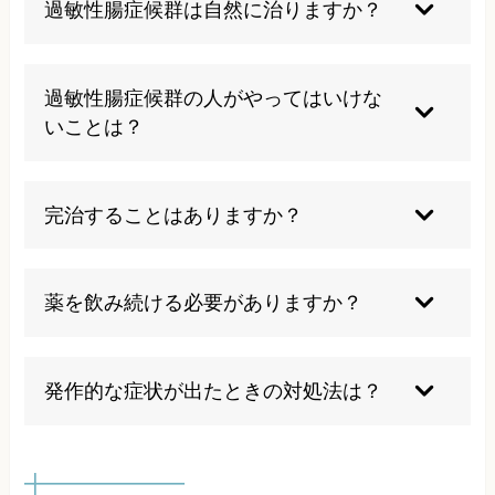
過敏性腸症候群は自然に治りますか？
自然に治ることもありますが、多くの場合はスト
レス管理や生活習慣の見直し、適切な治療が必要
過敏性腸症候群の人がやってはいけな
です。
いことは？
無理な我慢や自己判断での薬の使用、極端な食事
制限は避けましょう。
完治することはありますか？
適切な治療と生活改善で多くの方が症状をコント
ロールできていますが、再発することもあるため
薬を飲み続ける必要がありますか？
継続的なケアが重要です。
症状が安定すれば薬を減らしたり中止できること
もありますが、自己判断せず医師と相談してくだ
発作的な症状が出たときの対処法は？
さい。
急な腹痛や便意があれば、無理せずトイレに行
き、深呼吸などをして落ち着くことが大切です。