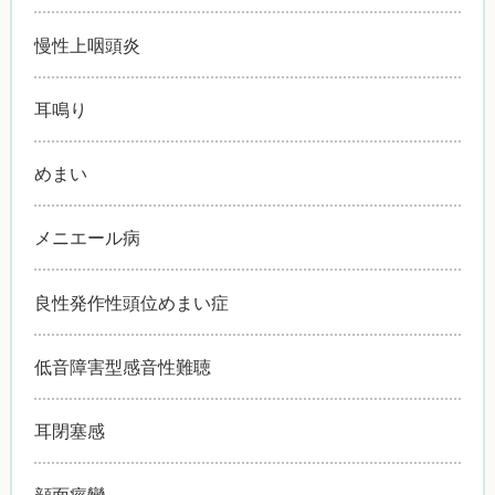
慢性上咽頭炎
耳鳴り
めまい
メニエール病
良性発作性頭位めまい症
低音障害型感音性難聴
耳閉塞感