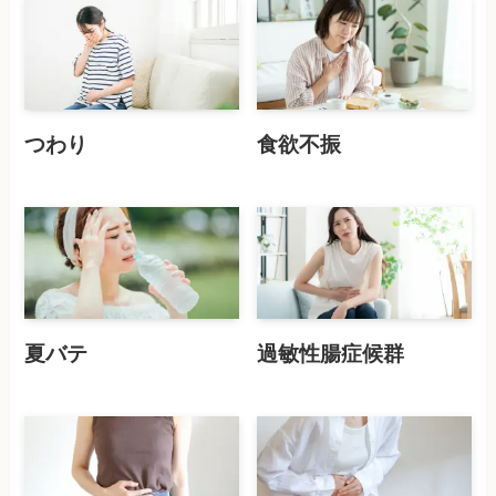
つわり
食欲不振
夏バテ
過敏性腸症候群