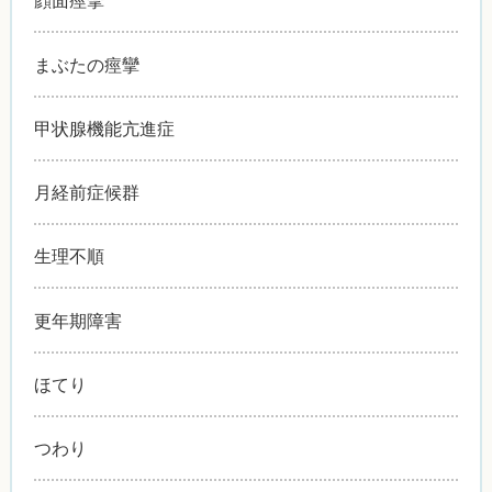
顔面痙攣
まぶたの痙攣
甲状腺機能亢進症
月経前症候群
生理不順
更年期障害
ほてり
つわり