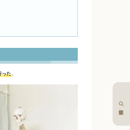
行った
。