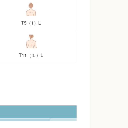
T5（1）L
T11（１）L