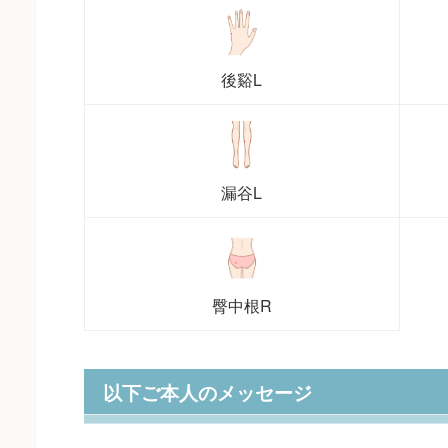
後谿L
漏谷L
臀中根R
以下ご本人のメッセージ