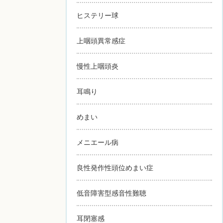
ヒステリー球
上咽頭異常感症
慢性上咽頭炎
耳鳴り
めまい
メニエール病
良性発作性頭位めまい症
低音障害型感音性難聴
耳閉塞感