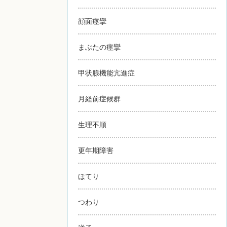
顔面痙攣
まぶたの痙攣
甲状腺機能亢進症
月経前症候群
生理不順
更年期障害
ほてり
つわり