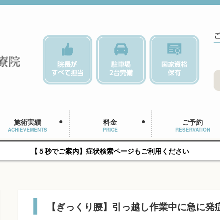
施術実績
料金
ご予約
ACHIEVEMENTS
PRICE
RESERVATION
【５秒でご案内】症状検索ページもご利用ください
【ぎっくり腰】引っ越し作業中に急に発