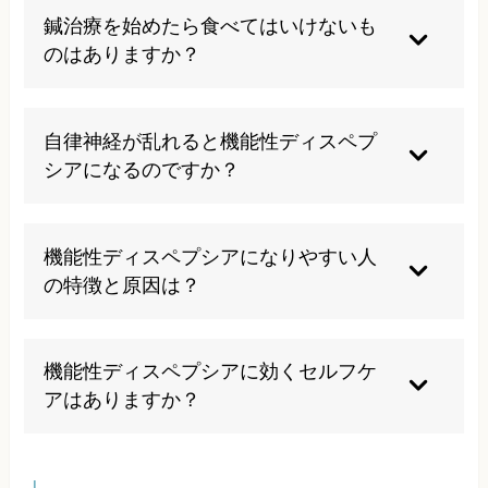
と鍼治療を併用することに問題はありませんが、
鍼治療を始めたら食べてはいけないも
まったく効き目のない薬を飲み続けることもかえ
のはありますか？
って症状を悪化させる要因となるので、病院で相
談するのもいいかもしれません。
いいえ、絶対にしてはいけないということや制限
はとくにありませんが、一般的に油ものや刺激の
自律神経が乱れると機能性ディスペプ
強いものは症状が悪化する傾向にあるので気を付
シアになるのですか？
けたほうが良いと思われます。
はい、ニワトリと卵の関係と一緒でどちらもなり
えます。自律神経が乱れ交感神経が優位な状況に
機能性ディスペプシアになりやすい人
なると胃腸の働きが悪くなり症状が現れることが
の特徴と原因は？
あります。反対に食べ過ぎや感染症などによって
胃がダメージを受けたことにより自律神経が乱れ
原因は不明とされていますが、日頃から強いスト
ることもありますが、いずれにしても強いストレ
レスを感じている方に多い傾向にありますが、そ
機能性ディスペプシアに効くセルフケ
スと相関関係もあるために早めの対処が必要で
れだけでなく暴飲暴食や感染症、体質や遺伝によ
アはありますか？
す。
るものなど、原因は多岐にわたります。
生活習慣の見直しが症状の緩和に役立ちます。食
べすぎや早食いを避けよく噛んで食べたり、食後