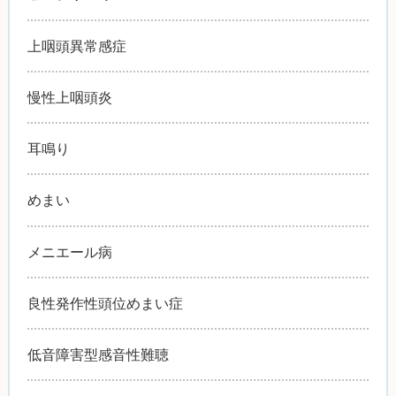
上咽頭異常感症
慢性上咽頭炎
耳鳴り
めまい
メニエール病
良性発作性頭位めまい症
低音障害型感音性難聴