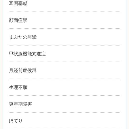
耳閉塞感
顔面痙攣
まぶたの痙攣
甲状腺機能亢進症
月経前症候群
生理不順
更年期障害
ほてり