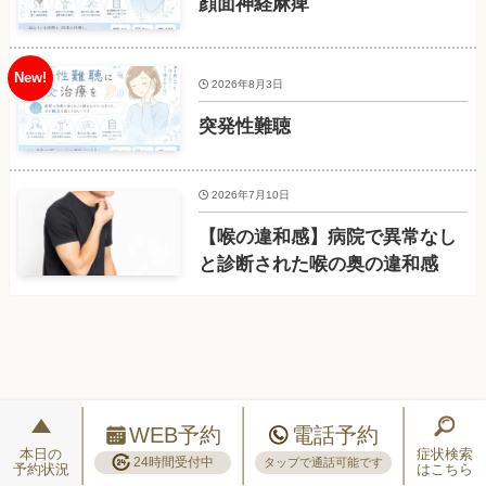
顔面神経麻痺
2026年8月3日
突発性難聴
2026年7月10日
【喉の違和感】病院で異常なし
と診断された喉の奥の違和感
WEB予約
電話予約
本日の
症状検索
24時間受付中
タップで通話可能です
予約状況
はこちら