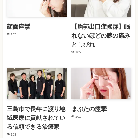
顔面痙攣
【胸郭出口症候群】眠
れないほどの腕の痛み
105
としびれ
105
三島市で長年に渡り地
まぶたの痙攣
域医療に貢献されてい
101
る信頼できる治療家
103