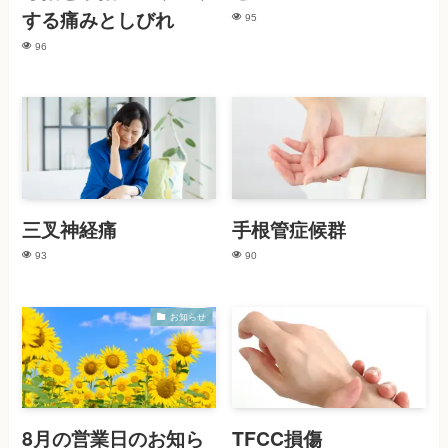
する痛みとしびれ
95
96
三叉神経痛
手根管症候群
93
90
お知らせ
8月の営業日のお知ら
TFCC損傷