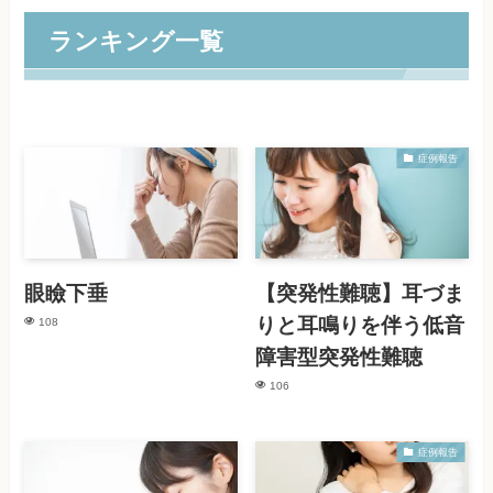
ランキング一覧
症例報告
眼瞼下垂
【突発性難聴】耳づま
りと耳鳴りを伴う低音
108
障害型突発性難聴
106
症例報告