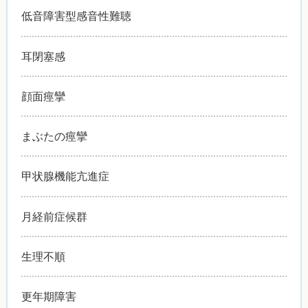
低音障害型感音性難聴
耳閉塞感
顔面痙攣
まぶたの痙攣
甲状腺機能亢進症
月経前症候群
生理不順
更年期障害