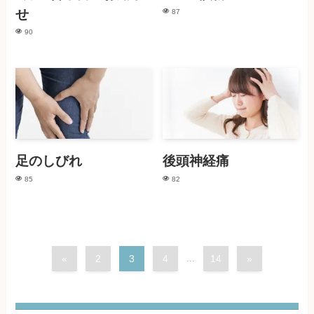
せ
87
90
足のしびれ
後頭神経痛
85
82
«
2
3
4
...
14
»