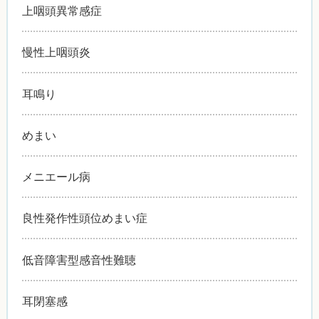
上咽頭異常感症
慢性上咽頭炎
耳鳴り
めまい
メニエール病
良性発作性頭位めまい症
低音障害型感音性難聴
耳閉塞感