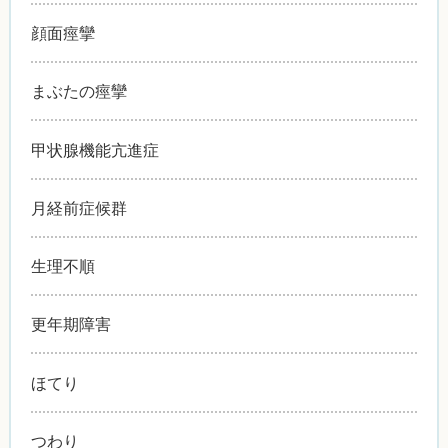
顔面痙攣
まぶたの痙攣
甲状腺機能亢進症
月経前症候群
生理不順
更年期障害
ほてり
つわり