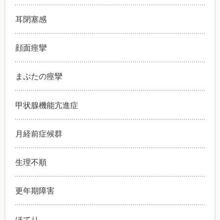
耳閉塞感
顔面痙攣
まぶたの痙攣
甲状腺機能亢進症
月経前症候群
生理不順
更年期障害
ほてり