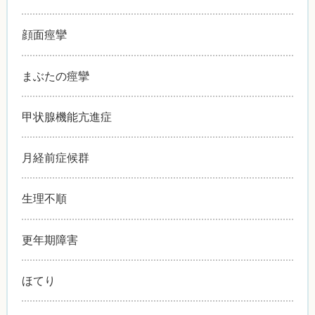
顔面痙攣
まぶたの痙攣
甲状腺機能亢進症
月経前症候群
生理不順
更年期障害
ほてり