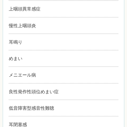
上咽頭異常感症
慢性上咽頭炎
耳鳴り
めまい
メニエール病
良性発作性頭位めまい症
低音障害型感音性難聴
耳閉塞感