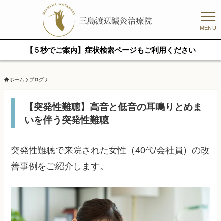
MENU
【５秒でご案内】症状検索ページもご利用ください
ホーム
ブログ
【突発性難聴】高音と低音の耳鳴りとめま
いを伴う突発性難聴
突発性難聴で来院された女性（40代/会社員）の改
善事例をご紹介します。