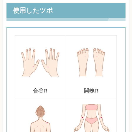
使用したツボ
合谷R
開魄R