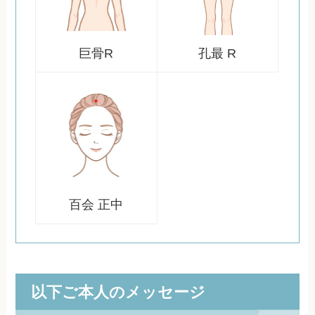
巨骨R
孔最 R
百会 正中
以下ご本人のメッセージ