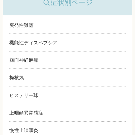
症状別ページ
突発性難聴
機能性ディスペプシア
顔面神経麻痺
梅核気
ヒステリー球
上咽頭異常感症
慢性上咽頭炎