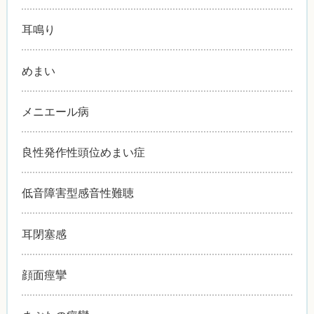
耳鳴り
めまい
メニエール病
良性発作性頭位めまい症
低音障害型感音性難聴
耳閉塞感
顔面痙攣