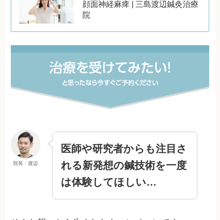
顔面神経麻痺 | 三島渡辺鍼灸治療
院
医師や研究者からも注目さ
れる
新発想の鍼技術を
一度
院長：渡辺
は体験してほしい…