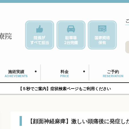
施術実績
料金
ご予約
ACHIEVEMENTS
PRICE
RESERVATION
【５秒でご案内】症状検索ページもご利用ください
【顔面神経麻痺】激しい頭痛後に発症し