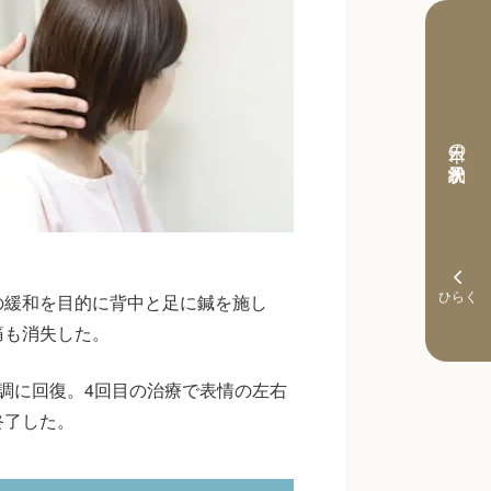
本日の予約状況
の緩和を目的に背中と足に鍼を施し
痛も消失した。
調に回復。4回目の治療で表情の左右
終了した。