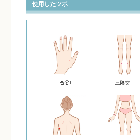
使用したツボ
合谷L
三陰交 L