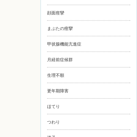
顔面痙攣
まぶたの痙攣
甲状腺機能亢進症
月経前症候群
生理不順
更年期障害
ほてり
つわり