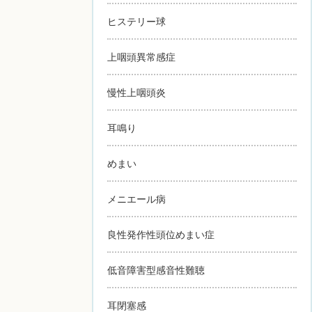
ヒステリー球
上咽頭異常感症
慢性上咽頭炎
耳鳴り
めまい
メニエール病
良性発作性頭位めまい症
低音障害型感音性難聴
耳閉塞感