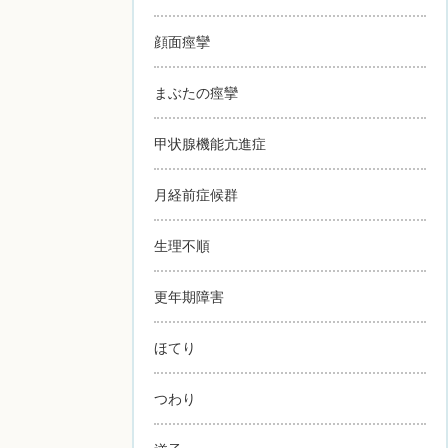
顔面痙攣
まぶたの痙攣
甲状腺機能亢進症
月経前症候群
生理不順
更年期障害
ほてり
つわり