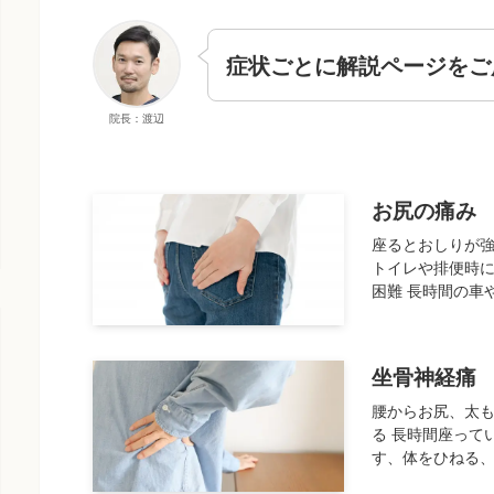
症状ごとに解説ページをご
院長：渡辺
お尻の痛み
座るとおしりが強
トイレや排便時に
困難 長時間の車や
坐骨神経痛
腰からお尻、太
る 長時間座って
す、体をひねる、