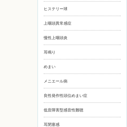
ヒステリー球
上咽頭異常感症
慢性上咽頭炎
耳鳴り
めまい
メニエール病
良性発作性頭位めまい症
低音障害型感音性難聴
耳閉塞感