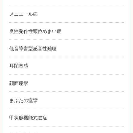
メニエール病
良性発作性頭位めまい症
低音障害型感音性難聴
耳閉塞感
顔面痙攣
まぶたの痙攣
甲状腺機能亢進症