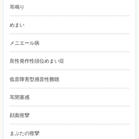
耳鳴り
めまい
メニエール病
良性発作性頭位めまい症
低音障害型感音性難聴
耳閉塞感
顔面痙攣
まぶたの痙攣