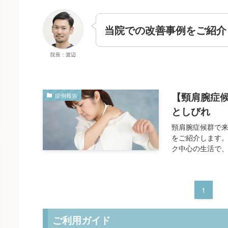
当院での改善事例をご紹介
院長：渡辺
【頸肩腕症
症例報告
としびれ
頸肩腕症候群で来
をご紹介します。
ク中心の生活で、
1
ご利用ガイド