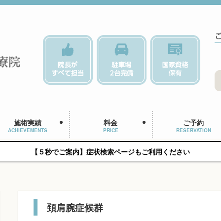
施術実績
料金
ご予約
ACHIEVEMENTS
PRICE
RESERVATION
【５秒でご案内】症状検索ページもご利用ください
頚肩腕症候群