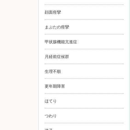
顔面痙攣
まぶたの痙攣
甲状腺機能亢進症
月経前症候群
生理不順
更年期障害
ほてり
つわり