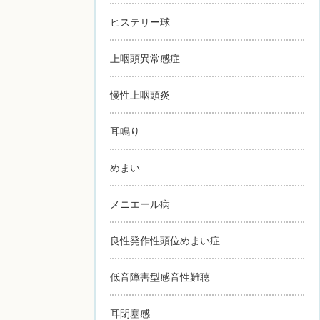
ヒステリー球
上咽頭異常感症
慢性上咽頭炎
耳鳴り
めまい
メニエール病
良性発作性頭位めまい症
低音障害型感音性難聴
耳閉塞感