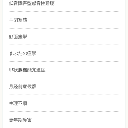
低音障害型感音性難聴
耳閉塞感
顔面痙攣
まぶたの痙攣
甲状腺機能亢進症
月経前症候群
生理不順
更年期障害