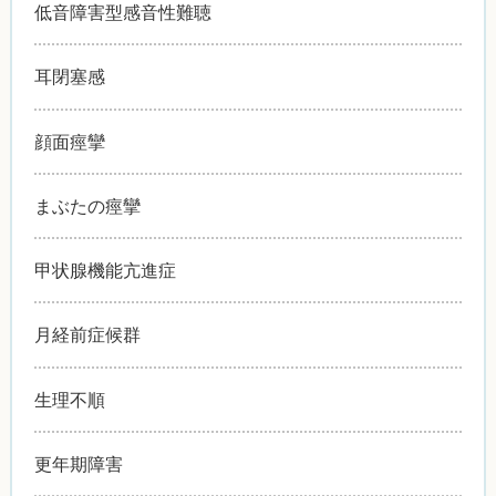
低音障害型感音性難聴
耳閉塞感
顔面痙攣
まぶたの痙攣
甲状腺機能亢進症
月経前症候群
生理不順
更年期障害