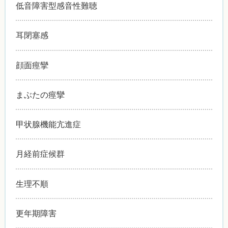
低音障害型感音性難聴
耳閉塞感
顔面痙攣
まぶたの痙攣
甲状腺機能亢進症
月経前症候群
生理不順
更年期障害