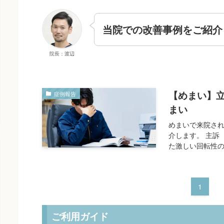
当院での改善事例をご紹介
院長：渡辺
【めまい】
症例報告
まい
めまいで来院され
介します。 主訴
た激しい回転性の
1
ご利用ガイド