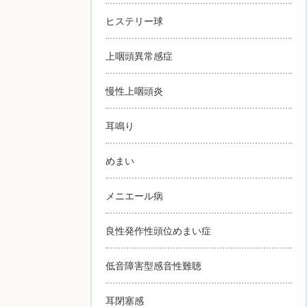
ヒステリー球
上咽頭異常感症
慢性上咽頭炎
耳鳴り
めまい
メニエール病
良性発作性頭位めまい症
低音障害型感音性難聴
耳閉塞感