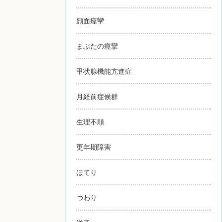
顔面痙攣
まぶたの痙攣
甲状腺機能亢進症
月経前症候群
生理不順
更年期障害
ほてり
つわり