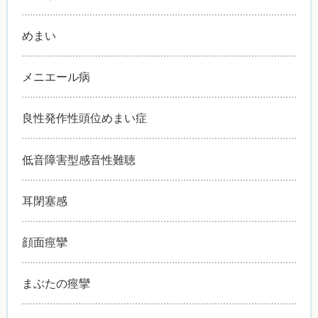
めまい
メニエール病
良性発作性頭位めまい症
低音障害型感音性難聴
耳閉塞感
顔面痙攣
まぶたの痙攣